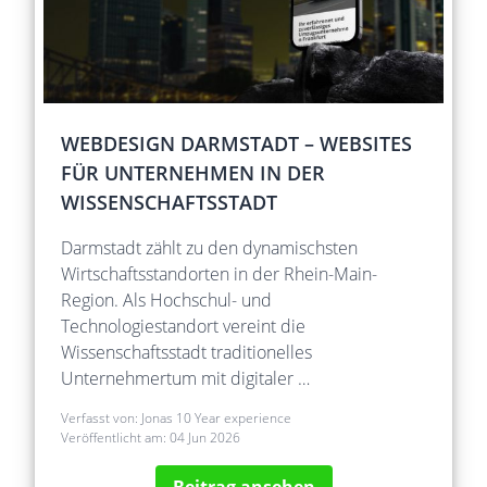
WEBDESIGN DARMSTADT – WEBSITES
FÜR UNTERNEHMEN IN DER
WISSENSCHAFTSSTADT
Darmstadt zählt zu den dynamischsten
Wirtschaftsstandorten in der Rhein-Main-
Region. Als Hochschul- und
Technologiestandort vereint die
Wissenschaftsstadt traditionelles
Unternehmertum mit digitaler …
Verfasst von:
Jonas 10 Year experience
Veröffentlicht am:
04 Jun 2026
Beitrag ansehen